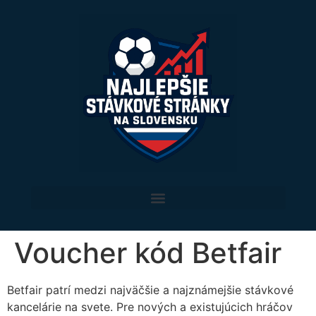
Voucher kód Betfair
Betfair patrí medzi najväčšie a najznámejšie stávkové
kancelárie na svete. Pre nových a existujúcich hráčov