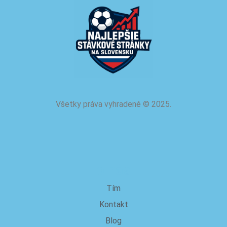
Všetky práva vyhradené
©
2025.
o nás
Tím
Kontakt
Blog