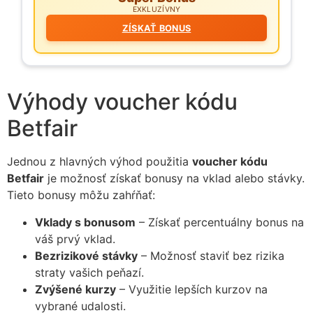
EXKLUZÍVNY
ZÍSKAŤ BONUS
Výhody voucher kódu
Betfair
Jednou z hlavných výhod použitia
voucher kódu
Betfair
je možnosť získať bonusy na vklad alebo stávky.
Tieto bonusy môžu zahŕňať:
Vklady s bonusom
– Získať percentuálny bonus na
váš prvý vklad.
Bezrizikové stávky
– Možnosť staviť bez rizika
straty vašich peňazí.
Zvýšené kurzy
– Využitie lepších kurzov na
vybrané udalosti.