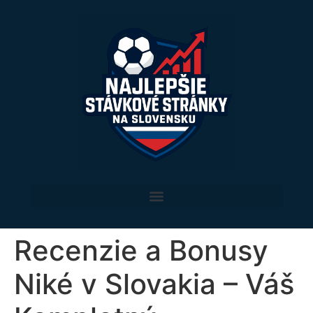
Recenzie a Bonusy
Niké v Slovakia – Váš