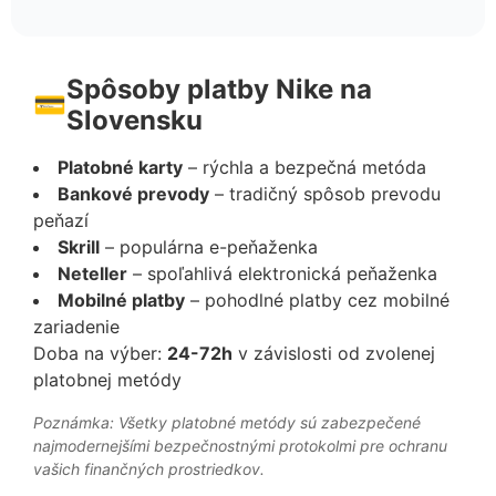
Spôsoby platby Nike na
💳
Slovensku
Platobné karty
– rýchla a bezpečná metóda
Bankové prevody
– tradičný spôsob prevodu
peňazí
Skrill
– populárna e-peňaženka
Neteller
– spoľahlivá elektronická peňaženka
Mobilné platby
– pohodlné platby cez mobilné
zariadenie
Doba na výber:
24-72h
v závislosti od zvolenej
platobnej metódy
Poznámka: Všetky platobné metódy sú zabezpečené
najmodernejšími bezpečnostnými protokolmi pre ochranu
vašich finančných prostriedkov.