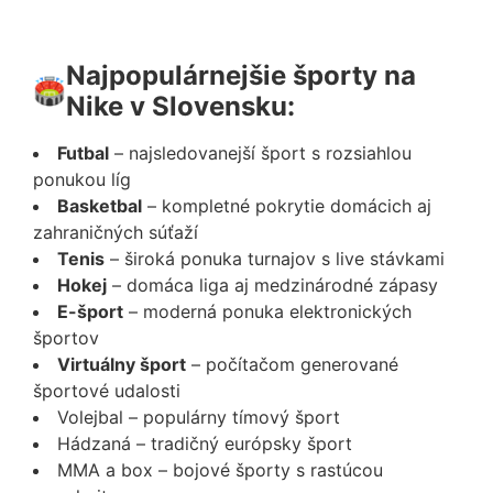
Najpopulárnejšie športy na
🏟️
Nike v Slovensku:
Futbal
– najsledovanejší šport s rozsiahlou
ponukou líg
Basketbal
– kompletné pokrytie domácich aj
zahraničných súťaží
Tenis
– široká ponuka turnajov s live stávkami
Hokej
– domáca liga aj medzinárodné zápasy
E-šport
– moderná ponuka elektronických
športov
Virtuálny šport
– počítačom generované
športové udalosti
Volejbal – populárny tímový šport
Hádzaná – tradičný európsky šport
MMA a box – bojové športy s rastúcou