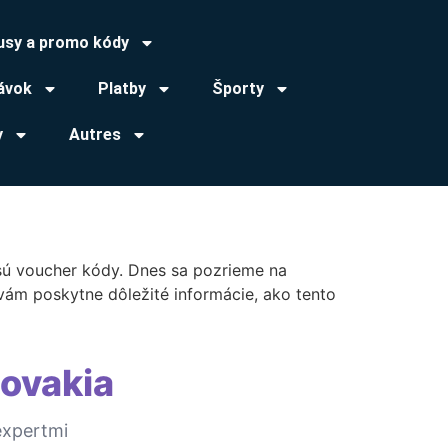
usy a promo kódy
ávok
Platby
Športy
y
Autres
 sú voucher kódy. Dnes sa pozrieme na
vám poskytne dôležité informácie, ako tento
lovakia
expertmi