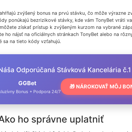
hŕňajú zvýšený bonus na prvú stávku, čo môže výrazne zv
ódy ponúkajú bezrizikové stávky, kde vám TonyBet vráti va
 môžete získať prístup k zvýšeným kurzom na vybrané zápa
e ho nájsť na oficiálnych stránkach TonyBet alebo na rôzn
 sa na tieto kódy vzťahujú.
Náša Odporúčaná Stávková Kancelária č.1
GGBet
🎁 NÁROKOVAŤ MÔJ BO
kluzívny Bonus + Podpora 24/7
Ako ho správne uplatniť