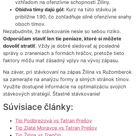
vzhľadom na ofenzívne schopnosti Žiliny.
Obidva tímy dajú gól:
Kurz na túto stávku je
približne 1.90, čo zohľadňuje silné ofenzívne snahy
oboch tímov.
Nezabudnite, že stávkovanie nesie so sebou riziko.
Odporúčam staviť len tie peniaze, ktoré si môžete
dovoliť stratiť
. Vždy je dobré sledovať aj posledné
správy o zraneniach a formách hráčov, pretože tieto
faktory môžu mať zásadný vplyv na vývoj zápasu.
Na záver, pri stávkovaní na zápas Žilina vs Ružomberok
sa zamerajte na analýzu formy a silných stránok tímov.
Využite dostupné informácie na optimalizáciu svojich
stávkových stratégií. Šťastné stávkovanie!
Súvisiace články:
Tip Podbrezová vs Tatran Prešov
Tip Zlaté Moravce vs Tatran Prešov
Tip Žilina vs Trenčín