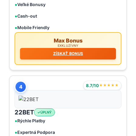
Veľké Bonusy
Cash-out
Mobile Friendly
Max Bonus
EXKLUZÍVNY
ZÍSKAŤ BONUS
8.7/10
★★★★★
4
22BET
ÚPLNÝ
Rýchle Platby
Expertná Podpora