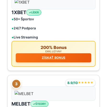
1XBET
LÍDER
50+ Športov
24/7 Podpora
Live Streaming
200% Bonus
EXKLUZÍVNY
ZÍSKAŤ BONUS
8.9/10
★★★★★
3
MELBET
ŠTEDRY