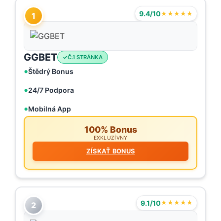
9.4/10
★★★★★
1
GGBET
Č.1 STRÁNKA
Štědrý Bonus
24/7 Podpora
Mobilná App
100% Bonus
EXKLUZÍVNY
ZÍSKAŤ BONUS
9.1/10
★★★★★
2