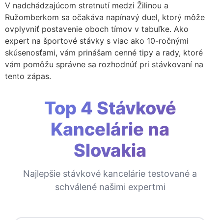
V nadchádzajúcom stretnutí medzi Žilinou a
Ružomberkom sa očakáva napínavý duel, ktorý môže
ovplyvniť postavenie oboch tímov v tabuľke. Ako
expert na športové stávky s viac ako 10-ročnými
skúsenosťami, vám prinášam cenné tipy a rady, ktoré
vám pomôžu správne sa rozhodnúť pri stávkovaní na
tento zápas.
Top 4 Stávkové
Kancelárie na
Slovakia
Najlepšie stávkové kancelárie testované a
schválené našimi expertmi