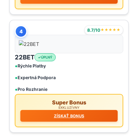
8.7/10
★★★★★
4
22BET
ÚPLNÝ
Rýchle Platby
Expertná Podpora
Pro Rozhranie
Super Bonus
EXKLUZÍVNY
ZÍSKAŤ BONUS