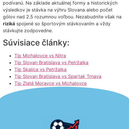
podívanú. Na základe aktuálnej formy a historických
výsledkov je stávka na výhru Slovana alebo počet
gólov nad 2.5 rozumnou voľbou. Nezabudnite však na
riziká
spojené so športovým stávkovaním a vždy
stávkujte zodpovedne.
Súvisiace články:
Tip Michalovce vs Nitra
Tip Slovan Bratislava vs Petržalka
Tip Skalica vs Petržalka
Tip Slovan Bratislava vs Spartak Trnava
Tip Zlaté Moravce vs Michalovce