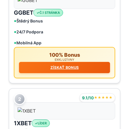
GGBET
Č.1 STRÁNKA
Štědrý Bonus
24/7 Podpora
Mobilná App
100% Bonus
EXKLUZÍVNY
ZÍSKAŤ BONUS
9.1/10
★★★★★
2
1XBET
LÍDER