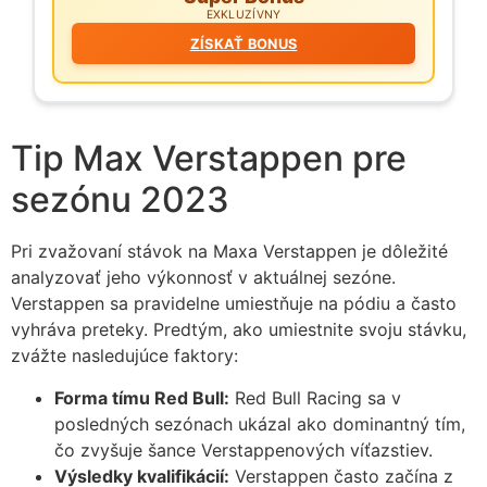
EXKLUZÍVNY
ZÍSKAŤ BONUS
Tip Max Verstappen pre
sezónu 2023
Pri zvažovaní stávok na Maxa Verstappen je dôležité
analyzovať jeho výkonnosť v aktuálnej sezóne.
Verstappen sa pravidelne umiestňuje na pódiu a často
vyhráva preteky. Predtým, ako umiestnite svoju stávku,
zvážte nasledujúce faktory:
Forma tímu Red Bull:
Red Bull Racing sa v
posledných sezónach ukázal ako dominantný tím,
čo zvyšuje šance Verstappenových víťazstiev.
Výsledky kvalifikácií:
Verstappen často začína z