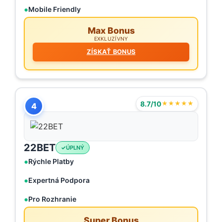
Mobile Friendly
Max Bonus
EXKLUZÍVNY
ZÍSKAŤ BONUS
8.7/10
★★★★★
4
22BET
ÚPLNÝ
Rýchle Platby
Expertná Podpora
Pro Rozhranie
Super Bonus