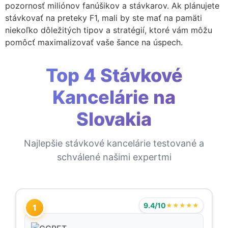
pozornosť miliónov fanúšikov a stávkarov. Ak plánujete
stávkovať na preteky F1, mali by ste mať na pamäti
niekoľko dôležitých tipov a stratégií, ktoré vám môžu
pomôcť maximalizovať vaše šance na úspech.
Top 4 Stávkové
Kancelárie na
Slovakia
Najlepšie stávkové kancelárie testované a
schválené našimi expertmi
9.4/10
★★★★★
1