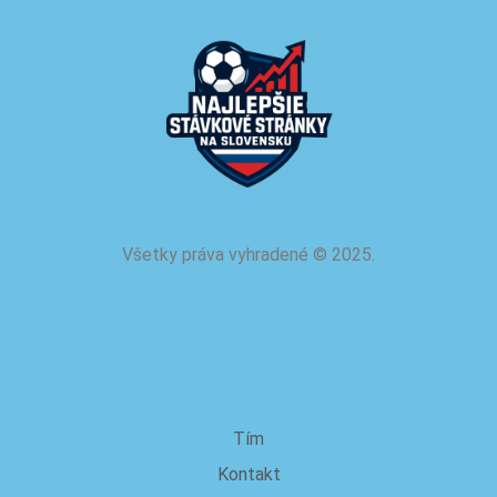
Všetky práva vyhradené
©
2025.
o nás
Tím
Kontakt