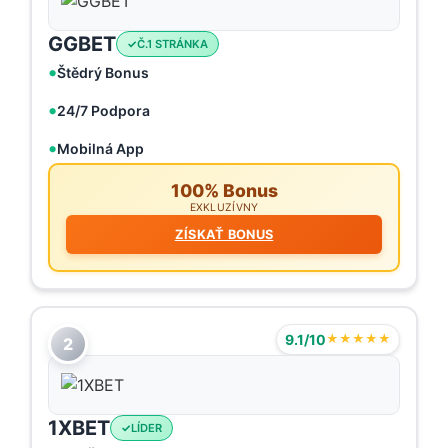
GGBET
Č.1 STRÁNKA
Štědrý Bonus
24/7 Podpora
Mobilná App
100% Bonus
EXKLUZÍVNY
ZÍSKAŤ BONUS
9.1/10
★★★★★
2
1XBET
LÍDER