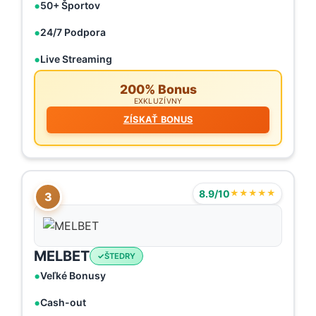
50+ Športov
24/7 Podpora
Live Streaming
200% Bonus
EXKLUZÍVNY
ZÍSKAŤ BONUS
8.9/10
★★★★★
3
MELBET
ŠTEDRY
Veľké Bonusy
Cash-out