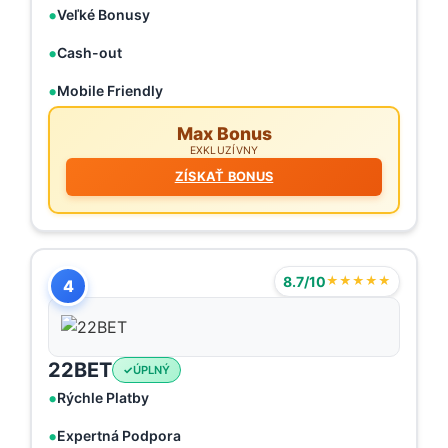
Veľké Bonusy
Cash-out
Mobile Friendly
Max Bonus
EXKLUZÍVNY
ZÍSKAŤ BONUS
8.7/10
★★★★★
4
22BET
ÚPLNÝ
Rýchle Platby
Expertná Podpora