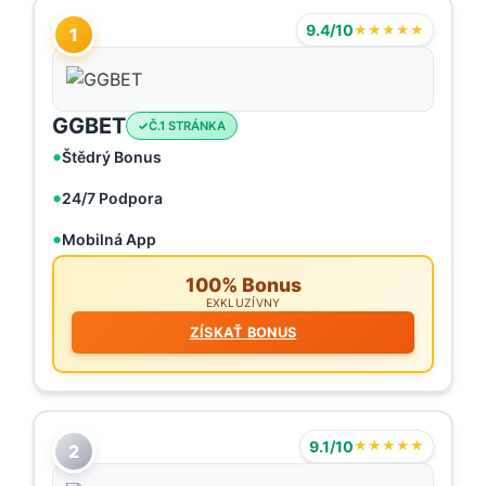
9.4/10
★★★★★
1
GGBET
Č.1 STRÁNKA
Štědrý Bonus
24/7 Podpora
Mobilná App
100% Bonus
EXKLUZÍVNY
ZÍSKAŤ BONUS
9.1/10
★★★★★
2