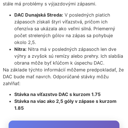
stále má problémy s výjazdovými zápasmi.
DAC Dunajská Streda:
V posledných piatich
zápasoch získali štyri víťazstvá, pričom ich
ofenzíva sa ukázala ako veľmi silná. Priemerný
počet strelených gólov na zápas sa pohybuje
okolo 2,5.
Nitra:
Nitra má v posledných zápasoch len dve
výhry a zvyšok sú remízy alebo prehry. Ich slabšia
obrana môže byť kľúčom k úspechu DAC.
Na základe týchto informácií môžeme predpokladať, že
DAC bude mať navrch. Odporúčané stávky môžu
zahŕňať:
Stávka na víťazstvo DAC s kurzom 1.75
Stávka na viac ako 2,5 góly v zápase s kurzom
1.85