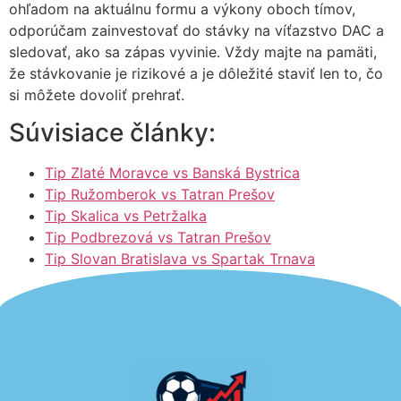
ohľadom na aktuálnu formu a výkony oboch tímov,
odporúčam zainvestovať do stávky na víťazstvo DAC a
sledovať, ako sa zápas vyvinie. Vždy majte na pamäti,
že stávkovanie je rizikové a je dôležité staviť len to, čo
si môžete dovoliť prehrať.
Súvisiace články:
Tip Zlaté Moravce vs Banská Bystrica
Tip Ružomberok vs Tatran Prešov
Tip Skalica vs Petržalka
Tip Podbrezová vs Tatran Prešov
Tip Slovan Bratislava vs Spartak Trnava