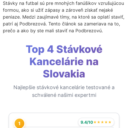
Stávky na futbal sú pre mnohých fanúšikov vzrušujúcou
formou, ako si užiť zápasy a zároveň získať nejaké
peniaze. Medzi zaujímavé tímy, na ktoré sa oplatí staviť,
patrí aj Podbrezová. Tento článok sa zameriava na to,
prečo a ako by ste mali staviť na Podbrezovú.
Top 4 Stávkové
Kancelárie na
Slovakia
Najlepšie stávkové kancelárie testované a
schválené našimi expertmi
9.4/10
★★★★★
1