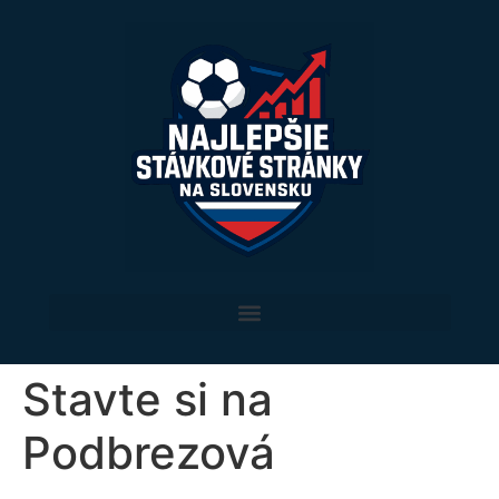
Stavte si na
Podbrezová