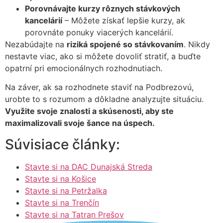
Porovnávajte kurzy rôznych stávkových
kancelárií
– Môžete získať lepšie kurzy, ak
porovnáte ponuky viacerých kancelárií.
Nezabúdajte na
riziká spojené so stávkovaním
. Nikdy
nestavte viac, ako si môžete dovoliť stratiť, a buďte
opatrní pri emocionálnych rozhodnutiach.
Na záver, ak sa rozhodnete staviť na Podbrezovú,
urobte to s rozumom a dôkladne analyzujte situáciu.
Využite svoje znalosti a skúsenosti, aby ste
maximalizovali svoje šance na úspech.
Súvisiace články:
Stavte si na DAC Dunajská Streda
Stavte si na Košice
Stavte si na Petržalka
Stavte si na Trenčín
Stavte si na Tatran Prešov