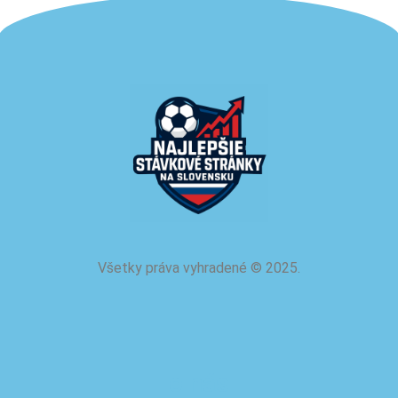
Všetky práva vyhradené
©
2025.
o nás