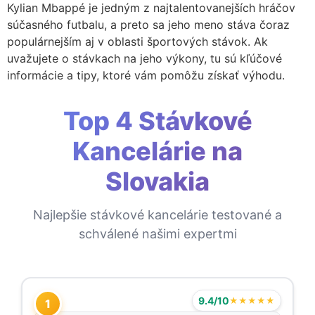
Kylian Mbappé je jedným z najtalentovanejších hráčov
súčasného futbalu, a preto sa jeho meno stáva čoraz
populárnejším aj v oblasti športových stávok. Ak
uvažujete o stávkach na jeho výkony, tu sú kľúčové
informácie a tipy, ktoré vám pomôžu získať výhodu.
Top 4 Stávkové
Kancelárie na
Slovakia
Najlepšie stávkové kancelárie testované a
schválené našimi expertmi
9.4/10
★★★★★
1