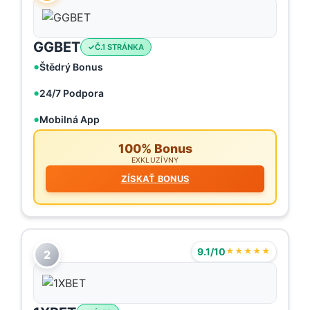
GGBET
Č.1 STRÁNKA
Štědrý Bonus
24/7 Podpora
Mobilná App
100% Bonus
EXKLUZÍVNY
ZÍSKAŤ BONUS
9.1/10
★★★★★
2