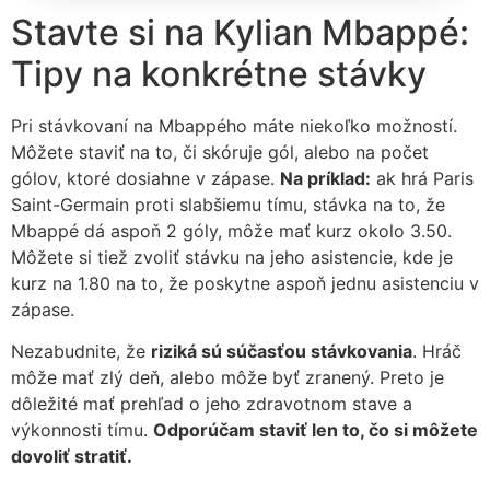
Stavte si na Kylian Mbappé:
Tipy na konkrétne stávky
Pri stávkovaní na Mbappého máte niekoľko možností.
Môžete staviť na to, či skóruje gól, alebo na počet
gólov, ktoré dosiahne v zápase.
Na príklad:
ak hrá Paris
Saint-Germain proti slabšiemu tímu, stávka na to, že
Mbappé dá aspoň 2 góly, môže mať kurz okolo 3.50.
Môžete si tiež zvoliť stávku na jeho asistencie, kde je
kurz na 1.80 na to, že poskytne aspoň jednu asistenciu v
zápase.
Nezabudnite, že
riziká sú súčasťou stávkovania
. Hráč
môže mať zlý deň, alebo môže byť zranený. Preto je
dôležité mať prehľad o jeho zdravotnom stave a
výkonnosti tímu.
Odporúčam staviť len to, čo si môžete
dovoliť stratiť.