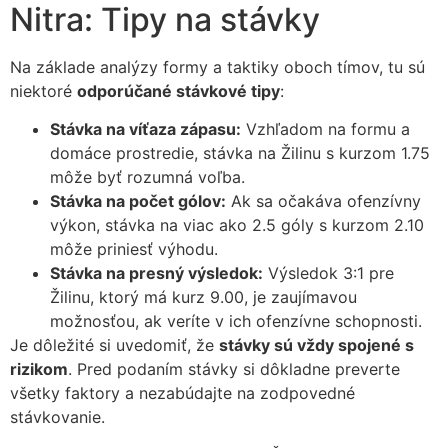
Nitra: Tipy na stávky
Na základe analýzy formy a taktiky oboch tímov, tu sú
niektoré
odporúčané stávkové tipy
:
Stávka na víťaza zápasu:
Vzhľadom na formu a
domáce prostredie, stávka na Žilinu s kurzom 1.75
môže byť rozumná voľba.
Stávka na počet gólov:
Ak sa očakáva ofenzívny
výkon, stávka na viac ako 2.5 góly s kurzom 2.10
môže priniesť výhodu.
Stávka na presný výsledok:
Výsledok 3:1 pre
Žilinu, ktorý má kurz 9.00, je zaujímavou
možnosťou, ak veríte v ich ofenzívne schopnosti.
Je dôležité si uvedomiť, že
stávky sú vždy spojené s
rizikom
. Pred podaním stávky si dôkladne preverte
všetky faktory a nezabúdajte na zodpovedné
stávkovanie.