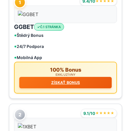
9.4/10
★★★★★
1
GGBET
Č.1 STRÁNKA
Štědrý Bonus
24/7 Podpora
Mobilná App
100% Bonus
EXKLUZÍVNY
ZÍSKAŤ BONUS
9.1/10
★★★★★
2