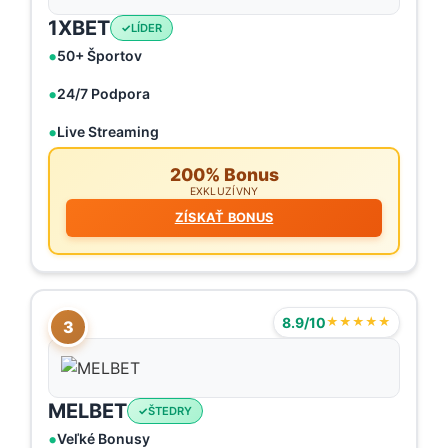
1XBET
LÍDER
50+ Športov
24/7 Podpora
Live Streaming
200% Bonus
EXKLUZÍVNY
ZÍSKAŤ BONUS
8.9/10
★★★★★
3
MELBET
ŠTEDRY
Veľké Bonusy