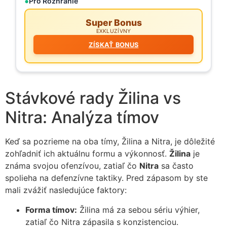
Pro Rozhranie
Super Bonus
EXKLUZÍVNY
ZÍSKAŤ BONUS
Stávkové rady Žilina vs
Nitra: Analýza tímov
Keď sa pozrieme na oba tímy, Žilina a Nitra, je dôležité
zohľadniť ich aktuálnu formu a výkonnosť.
Žilina
je
známa svojou ofenzívou, zatiaľ čo
Nitra
sa často
spolieha na defenzívne taktiky. Pred zápasom by ste
mali zvážiť nasledujúce faktory:
Forma tímov:
Žilina má za sebou sériu výhier,
zatiaľ čo Nitra zápasila s konzistenciou.