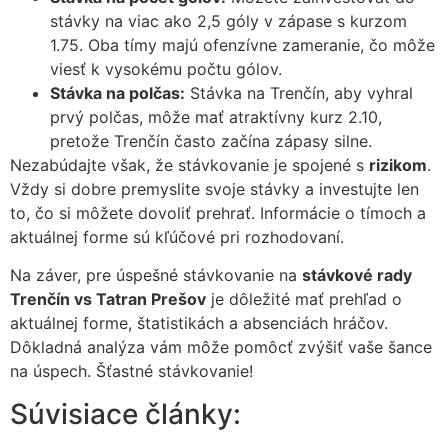
stávky na viac ako 2,5 góly v zápase s kurzom
1.75. Oba tímy majú ofenzívne zameranie, čo môže
viesť k vysokému počtu gólov.
Stávka na polčas:
Stávka na Trenčín, aby vyhral
prvý polčas, môže mať atraktívny kurz 2.10,
pretože Trenčín často začína zápasy silne.
Nezabúdajte však, že stávkovanie je spojené s
rizikom
.
Vždy si dobre premyslite svoje stávky a investujte len
to, čo si môžete dovoliť prehrať. Informácie o tímoch a
aktuálnej forme sú kľúčové pri rozhodovaní.
Na záver, pre úspešné stávkovanie na
stávkové rady
Trenčín vs Tatran Prešov
je dôležité mať prehľad o
aktuálnej forme, štatistikách a absenciách hráčov.
Dôkladná analýza vám môže pomôcť zvýšiť vaše šance
na úspech. Šťastné stávkovanie!
Súvisiace články: