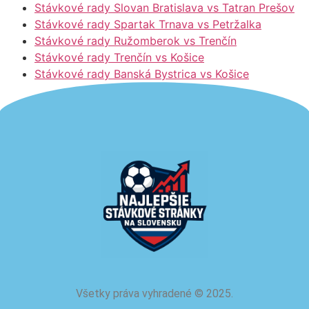
Stávkové rady Slovan Bratislava vs Tatran Prešov
Stávkové rady Spartak Trnava vs Petržalka
Stávkové rady Ružomberok vs Trenčín
Stávkové rady Trenčín vs Košice
Stávkové rady Banská Bystrica vs Košice
Všetky práva vyhradené
©
2025.