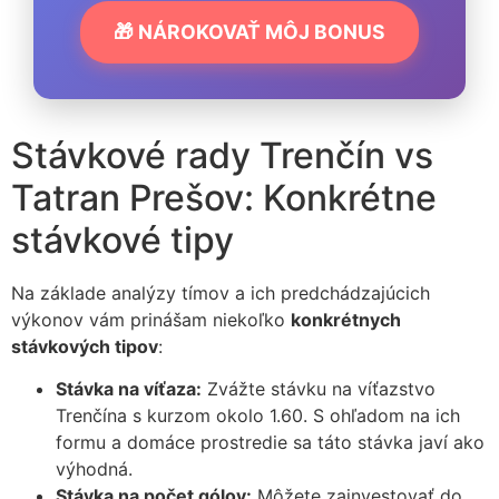
🎁 NÁROKOVAŤ MÔJ BONUS
Stávkové rady Trenčín vs
Tatran Prešov: Konkrétne
stávkové tipy
Na základe analýzy tímov a ich predchádzajúcich
výkonov vám prinášam niekoľko
konkrétnych
stávkových tipov
:
Stávka na víťaza:
Zvážte stávku na víťazstvo
Trenčína s kurzom okolo 1.60. S ohľadom na ich
formu a domáce prostredie sa táto stávka javí ako
výhodná.
Stávka na počet gólov:
Môžete zainvestovať do