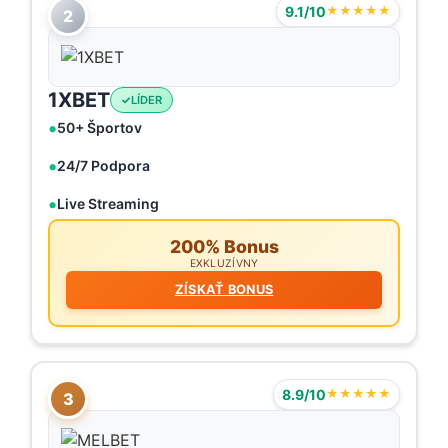
9.1/10
★★★★★
2
1XBET
LÍDER
50+ Športov
24/7 Podpora
Live Streaming
200% Bonus
EXKLUZÍVNY
ZÍSKAŤ BONUS
8.9/10
★★★★★
3