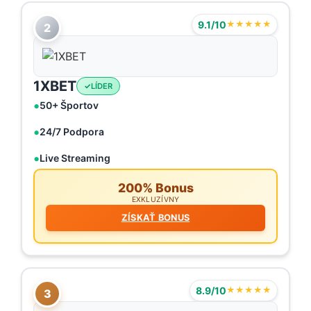
9.1/10
★★★★★
2
1XBET
LÍDER
50+ Športov
24/7 Podpora
Live Streaming
200% Bonus
EXKLUZÍVNY
ZÍSKAŤ BONUS
8.9/10
★★★★★
3