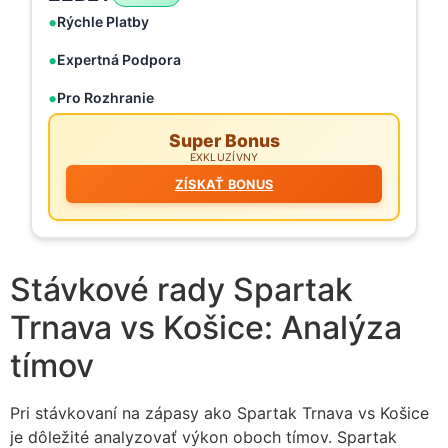
Rýchle Platby
Expertná Podpora
Pro Rozhranie
Super Bonus
EXKLUZÍVNY
ZÍSKAŤ BONUS
Stávkové rady Spartak
Trnava vs Košice: Analýza
tímov
Pri stávkovaní na zápasy ako Spartak Trnava vs Košice
je dôležité analyzovať výkon oboch tímov. Spartak