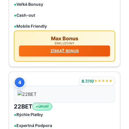
Veľké Bonusy
Cash-out
Mobile Friendly
Max Bonus
EXKLUZÍVNY
ZÍSKAŤ BONUS
8.7/10
★★★★★
4
22BET
ÚPLNÝ
Rýchle Platby
Expertná Podpora