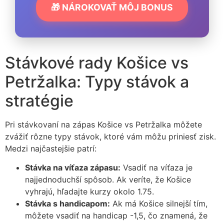
🎁 NÁROKOVAŤ MÔJ BONUS
Stávkové rady Košice vs
Petržalka: Typy stávok a
stratégie
Pri stávkovaní na zápas Košice vs Petržalka môžete
zvážiť rôzne typy stávok, ktoré vám môžu priniesť zisk.
Medzi najčastejšie patrí:
Stávka na víťaza zápasu:
Vsadiť na víťaza je
najjednoduchší spôsob. Ak veríte, že Košice
vyhrajú, hľadajte kurzy okolo 1.75.
Stávka s handicapom:
Ak má Košice silnejší tím,
môžete vsadiť na handicap -1,5, čo znamená, že