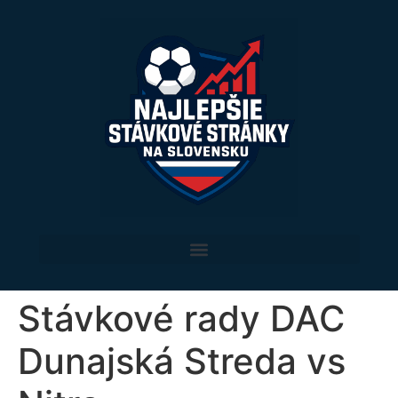
Stávkové rady DAC
Dunajská Streda vs