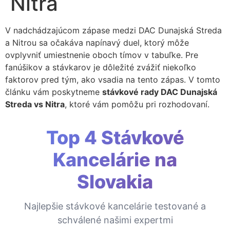
Nitra
V nadchádzajúcom zápase medzi DAC Dunajská Streda
a Nitrou sa očakáva napínavý duel, ktorý môže
ovplyvniť umiestnenie oboch tímov v tabuľke. Pre
fanúšikov a stávkarov je dôležité zvážiť niekoľko
faktorov pred tým, ako vsadia na tento zápas. V tomto
článku vám poskytneme
stávkové rady DAC Dunajská
Streda vs Nitra
, ktoré vám pomôžu pri rozhodovaní.
Top 4 Stávkové
Kancelárie na
Slovakia
Najlepšie stávkové kancelárie testované a
schválené našimi expertmi