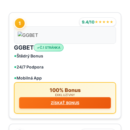
9.4/10
★★★★★
1
GGBET
Č.1 STRÁNKA
Štědrý Bonus
24/7 Podpora
Mobilná App
100% Bonus
EXKLUZÍVNY
ZÍSKAŤ BONUS