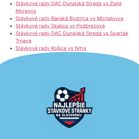
Stávkové rady DAC Dunajská Streda vs Zlaté
Moravce
Stávkové rady Banská Bystrica vs Michalovce
Stávkové rady Skalica vs Podbrezová
Stávkové rady DAC Dunajská Streda vs Spartak
Trnava
Stávkové rady Košice vs Nitra