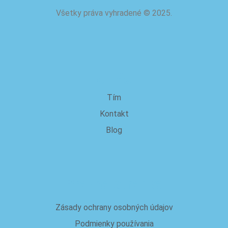
Všetky práva vyhradené
©
2025.
o nás
Tím
Kontakt
Blog
Právna stránka
Zásady ochrany osobných údajov
Podmienky používania