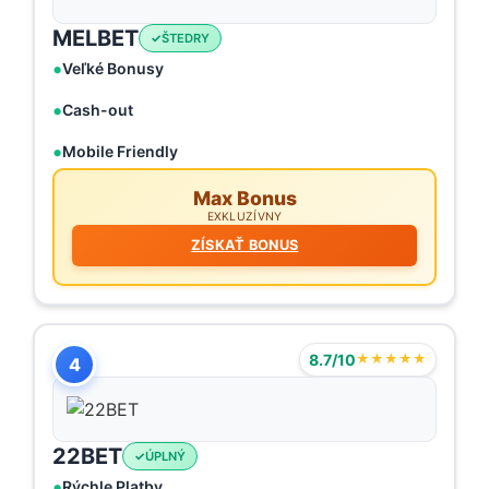
MELBET
ŠTEDRY
Veľké Bonusy
Cash-out
Mobile Friendly
Max Bonus
EXKLUZÍVNY
ZÍSKAŤ BONUS
8.7/10
★★★★★
4
22BET
ÚPLNÝ
Rýchle Platby