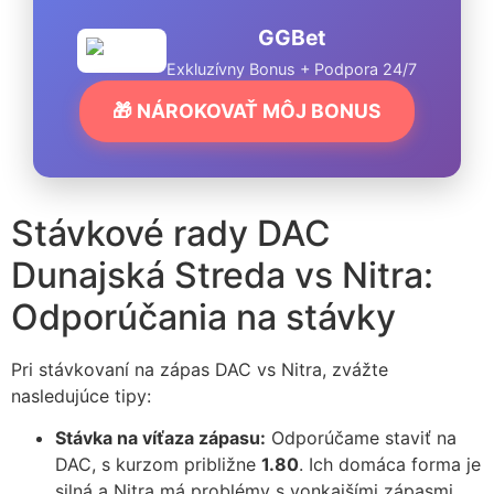
GGBet
Exkluzívny Bonus + Podpora 24/7
🎁 NÁROKOVAŤ MÔJ BONUS
Stávkové rady DAC
Dunajská Streda vs Nitra:
Odporúčania na stávky
Pri stávkovaní na zápas DAC vs Nitra, zvážte
nasledujúce tipy:
Stávka na víťaza zápasu:
Odporúčame staviť na
DAC, s kurzom približne
1.80
. Ich domáca forma je
silná a Nitra má problémy s vonkajšími zápasmi.