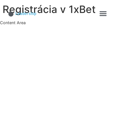
Registrácia v 1xBet
Leadership
Content Area