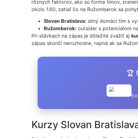
rôznych faktorov, ako sú forma tímov, zrane
okolo 1.60, zatiaľ čo na Ružomberok sa pohy
Slovan Bratislava:
silný domáci tím s v
Ružomberok:
outsider s potenciálom na
Pri stávkach na zápas je dôležité zvážiť aj
ku
zápas skončí nerozhodne, najmä ak sa Ružom
🏆 
Ex
Kurzy Slovan Bratislav