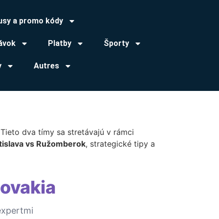
usy a promo kódy
ávok
Platby
Športy
y
Autres
ieto dva tímy sa stretávajú v rámci
atislava vs Ružomberok
, strategické tipy a
lovakia
expertmi