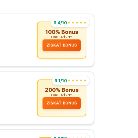
9.4/10
★★★★★
100% Bonus
EXKLUZÍVNY
ZÍSKAŤ BONUS
9.1/10
★★★★★
200% Bonus
EXKLUZÍVNY
g
ZÍSKAŤ BONUS