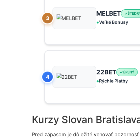
MELBET
ŠTEDR
3
Veľké Bonusy
22BET
ÚPLNÝ
4
Rýchle Platby
Kurzy Slovan Bratislav
Pred zápasom je dôležité venovať pozornos