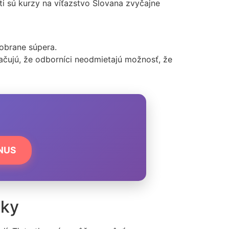
i sú kurzy na víťazstvo Slovana zvyčajne
 obrane súpera.
načujú, že odborníci neodmietajú možnosť, že
NUS
vky