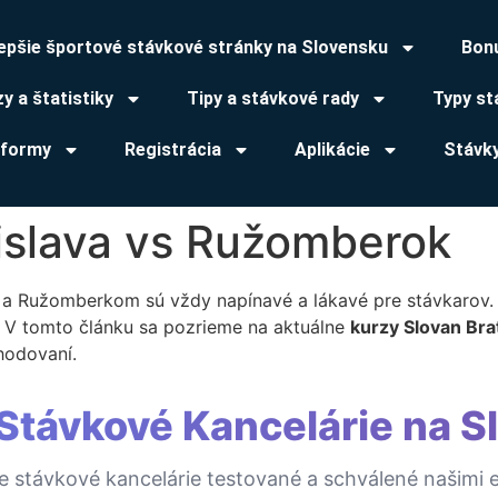
lepšie športové stávkové stránky na Slovensku
Bon
y a štatistiky
Tipy a stávkové rady
Typy st
tformy
Registrácia
Aplikácie
Stávk
islava vs Ružomberok
a Ružomberkom sú vždy napínavé a lákavé pre stávkarov. T
a. V tomto článku sa pozrieme na aktuálne
kurzy Slovan Br
hodovaní.
Stávkové Kancelárie na S
ie stávkové kancelárie testované a schválené našimi 