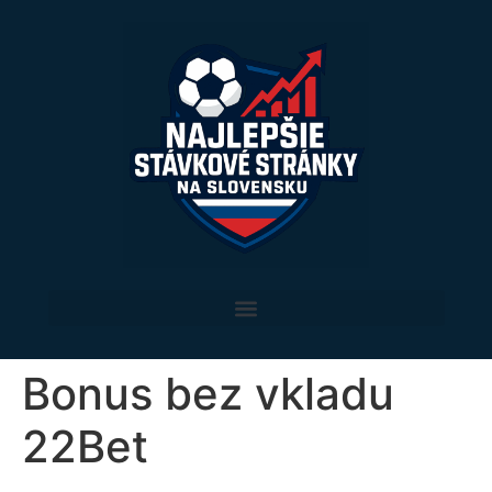
Bonus bez vkladu
22Bet