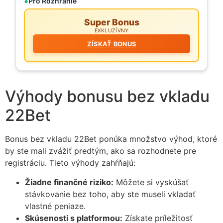
Pro Rozhranie
Super Bonus
EXKLUZÍVNY
ZÍSKAŤ BONUS
Výhody bonusu bez vkladu
22Bet
Bonus bez vkladu 22Bet ponúka množstvo výhod, ktoré
by ste mali zvážiť predtým, ako sa rozhodnete pre
registráciu. Tieto výhody zahŕňajú:
Žiadne finančné riziko:
Môžete si vyskúšať
stávkovanie bez toho, aby ste museli vkladať
vlastné peniaze.
Skúsenosti s platformou:
Získate príležitosť