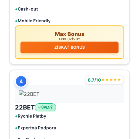
Cash-out
Mobile Friendly
Max Bonus
EXKLUZÍVNY
ZÍSKAŤ BONUS
8.7/10
★★★★★
4
22BET
ÚPLNÝ
Rýchle Platby
Expertná Podpora