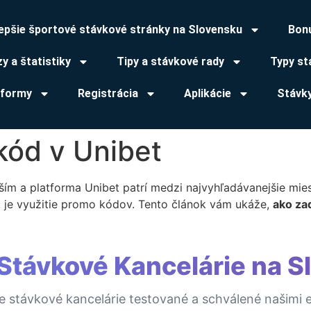
lepšie športové stávkové stránky na Slovensku
Bon
y a štatistiky
Tipy a stávkové rady
Typy st
tformy
Registrácia
Aplikácie
Stávk
kód v Unibet
jším a platforma Unibet patrí medzi najvyhľadávanejšie mi
l, je využitie promo kódov. Tento článok vám ukáže,
ako za
Stávkové Kancelárie na S
ie stávkové kancelárie testované a schválené našimi 