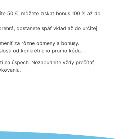
žíte 50 €, môžete získať bonus 100 % až do
ehrá, dostanete späť vklad až do určitej
ymeniť za rôzne odmeny a bonusy.
vislosti od konkrétneho promo kódu.
i na úspech. Nezabudnite vždy prečítať
vkovaniu.