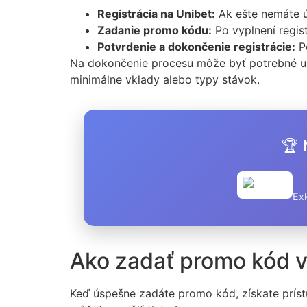
Registrácia na Unibet:
Ak ešte nemáte úč
Zadanie promo kódu:
Po vyplnení regis
Potvrdenie a dokončenie registrácie:
Po
Na dokončenie procesu môže byť potrebné ur
minimálne vklady alebo typy stávok.
🏆 
Ex
Ako zadať promo kód v
Keď úspešne zadáte promo kód, získate príst