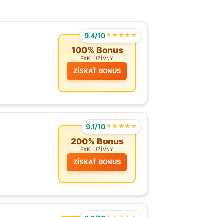
9.4/10
★★★★★
100% Bonus
EXKLUZÍVNY
ZÍSKAŤ BONUS
9.1/10
★★★★★
200% Bonus
EXKLUZÍVNY
g
ZÍSKAŤ BONUS