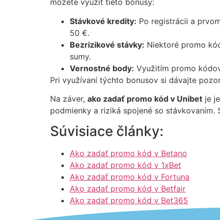
môžete využiť tieto bonusy:
Stávkové kredity:
Po registrácii a prvo
50 €.
Bezrizikové stávky:
Niektoré promo kódy
sumy.
Vernostné body:
Využitím promo kódov 
Pri využívaní týchto bonusov si dávajte pozo
Na záver,
ako zadať promo kód v Unibet
je j
podmienky a riziká spojené so stávkovaním. 
Súvisiace články:
Ako zadať promo kód v Betano
Ako zadať promo kód v 1xBet
Ako zadať promo kód v Fortuna
Ako zadať promo kód v Betfair
Ako zadať promo kód v Bet365