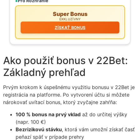
Pro Rozhranie
Super Bonus
EXKLUZÍVNY
ZÍSKAŤ BONUS
Ako použiť bonus v 22Bet:
Základný prehľad
Prvým krokom k úspešnému využitiu bonusu v 22Bet je
registrácia na platforme. Po vytvorení účtu si môžete
nárokovať uvítací bonus, ktorý zvyčajne zahŕňa:
100 % bonus na prvý vklad
až do určitej výšky
(napr. 100 €)
Bezrizikovú stávku
, ktorá vám umožní získať časť
peňazí späť v prípade prehry