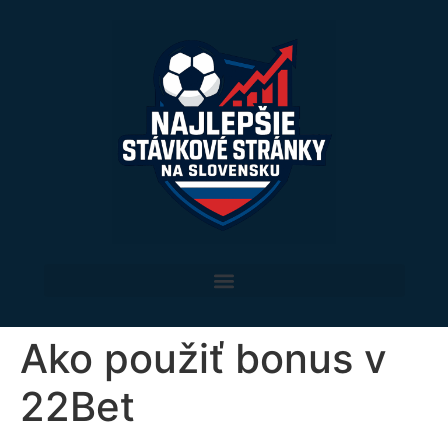
Ako použiť bonus v
22Bet