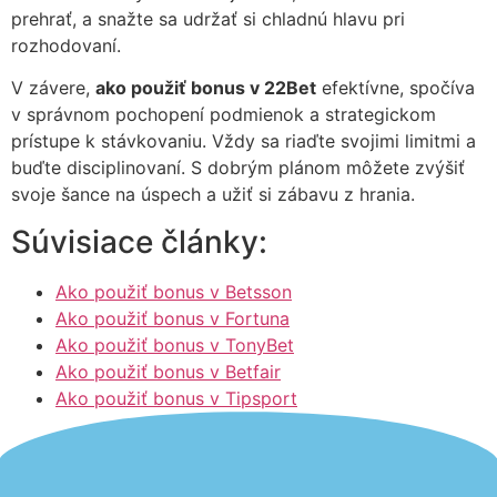
prehrať, a snažte sa udržať si chladnú hlavu pri
rozhodovaní.
V závere,
ako použiť bonus v 22Bet
efektívne, spočíva
v správnom pochopení podmienok a strategickom
prístupe k stávkovaniu. Vždy sa riaďte svojimi limitmi a
buďte disciplinovaní. S dobrým plánom môžete zvýšiť
svoje šance na úspech a užiť si zábavu z hrania.
Súvisiace články:
Ako použiť bonus v Betsson
Ako použiť bonus v Fortuna
Ako použiť bonus v TonyBet
Ako použiť bonus v Betfair
Ako použiť bonus v Tipsport