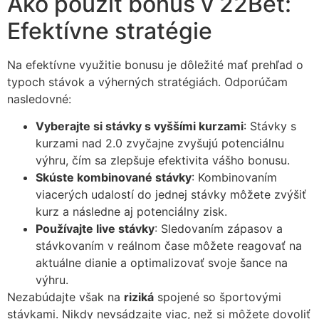
Ako použiť bonus v 22Bet:
Efektívne stratégie
Na efektívne využitie bonusu je dôležité mať prehľad o
typoch stávok a výherných stratégiách. Odporúčam
nasledovné:
Vyberajte si stávky s vyššími kurzami
: Stávky s
kurzami nad 2.0 zvyčajne zvyšujú potenciálnu
výhru, čím sa zlepšuje efektivita vášho bonusu.
Skúste kombinované stávky
: Kombinovaním
viacerých udalostí do jednej stávky môžete zvýšiť
kurz a následne aj potenciálny zisk.
Používajte live stávky
: Sledovaním zápasov a
stávkovaním v reálnom čase môžete reagovať na
aktuálne dianie a optimalizovať svoje šance na
výhru.
Nezabúdajte však na
riziká
spojené so športovými
stávkami. Nikdy nevsádzajte viac, než si môžete dovoliť