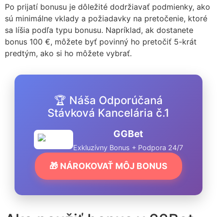
Po prijatí bonusu je dôležité dodržiavať podmienky, ako
sú minimálne vklady a požiadavky na pretočenie, ktoré
sa líšia podľa typu bonusu. Napríklad, ak dostanete
bonus 100 €, môžete byť povinný ho pretočiť 5-krát
predtým, ako si ho môžete vybrať.
🏆 Náša Odporúčaná
Stávková Kancelária č.1
GGBet
Exkluzívny Bonus + Podpora 24/7
🎁 NÁROKOVAŤ MÔJ BONUS