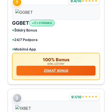
9.4/10
★★★★★
1
GGBET
Č.1 STRÁNKA
Štědrý Bonus
24/7 Podpora
Mobilná App
100% Bonus
EXKLUZÍVNY
ZÍSKAŤ BONUS
9.1/10
★★★★★
2